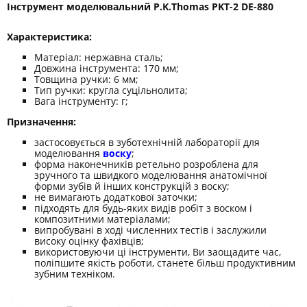
Інструмент моделювальний
P.K.Thomas PKT-2 DE-880
Характеристика:
Матеріал: нержавна сталь;
Довжина інструмента: 170 мм;
Товщина ручки: 6 мм;
Тип ручки: кругла суцільнолита;
Вага інструменту: г;
Призначення:
застосовується в зуботехнічній лабораторії для
моделювання
воску
;
форма наконечників ретельно розроблена для
зручного та швидкого моделювання анатомічної
форми зубів й інших конструкцій з воску;
не вимагають додаткової заточки;
підходять для будь-яких видів робіт з воском і
композитними матеріалами;
випробувані в ході численних тестів і заслужили
високу оцінку фахівців;
використовуючи ці інструменти, Ви заощадите час,
поліпшите якість роботи, станете більш продуктивним
зубним техніком.