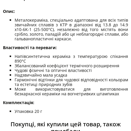
Опис:
Металокераміка, спеціально адаптована для всіх типів
звичайних сплавів з КТР в діапазоні від 13.8 до 14.9
x10-6K-1 (25-500°C), незалежно від того містять вони
срібло, золото, паладій або це неблагородні сплави, або
гальванопластичні каркаси.
Властивості та переваги:
Напівсинтетична кераміка з температурою спікання
890°C
Збалансований коефіцієнт термічного розширення
Чудові фізичні та оптичні властивості
Надзвичайно мала усадка
Гармонічні відтінки для чудової відповідності кольорам
та естетиці природних зубів
Може використовуватися для виготовлення
безкаркасної кераміки на вогнетривких штампиках
Комплектація:
Упаковка 20 г
Покупці, які купили цей товар, також