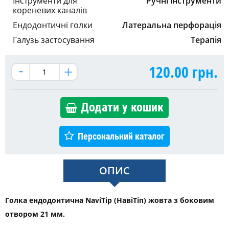
Інструменти для
Ручні інструменти
кореневих каналів
Ендодонтичні голки
Латеральна перфорація
Галузь застосування
Терапія
120.00
грн.
Додати у кошик
Персональний каталог
ОПИС
Голка ендодонтична NaviTip (НавіТіп) жовта з боковим
отвором 21 мм.