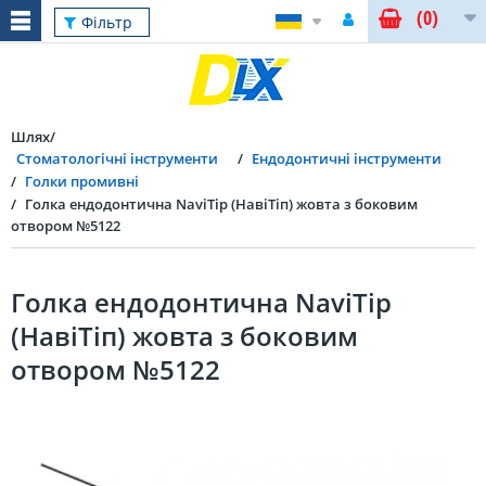
(0)
Фільтр
Шлях
Стоматологічні інструменти
Ендодонтичні інструменти
Голки промивні
Голка ендодонтична NaviTip (НавіТіп) жовта з боковим
отвором №5122
Голка ендодонтична NaviTip
(НавіТіп) жовта з боковим
отвором №5122