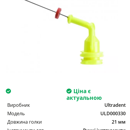
Ціна є
актуальною
Виробник
Ultradent
Модель
ULD000330
Довжина голки
21 мм