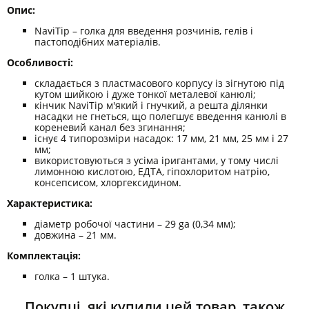
Опис:
NaviTip – голка для введення розчинів, гелів і
пастоподібних матеріалів.
Особливості:
складається з пластмасового корпусу із зігнутою під
кутом шийкою і дуже тонкої металевої канюлі;
кінчик NaviTip м'який і гнучкий, а решта ділянки
насадки не гнеться, що полегшує введення канюлі в
кореневий канал без згинання;
існує 4 типорозміри насадок: 17 мм, 21 мм, 25 мм і 27
мм;
використовуються з усіма іригантами, у тому числі
лимонною кислотою, ЕДТА, гіпохлоритом натрію,
консепсисом, хлоргексидином.
Характеристика:
діаметр робочої частини – 29 ga (0,34 мм);
довжина – 21 мм.
Комплектація:
голка – 1 штука.
Покупці, які купили цей товар, також