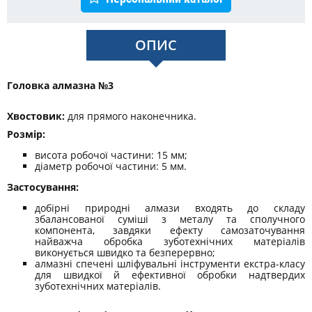
ОПИС
Головка алмазна №3
Хвостовик:
для прямого наконечника.
Розмір:
висота робочої частини: 15 мм;
діаметр робочої частини: 5 мм.
Застосування:
добірні природні алмази входять до складу
збалансованої суміші з металу та сполучного
компонента, завдяки ефекту самозаточування
найважча обробка зуботехнічних матеріалів
виконується швидко та безперервно;
алмазні спечені шліфувальні інструменти екстра-класу
для швидкої й ефективної обробки надтвердих
зуботехнічних матеріалів.