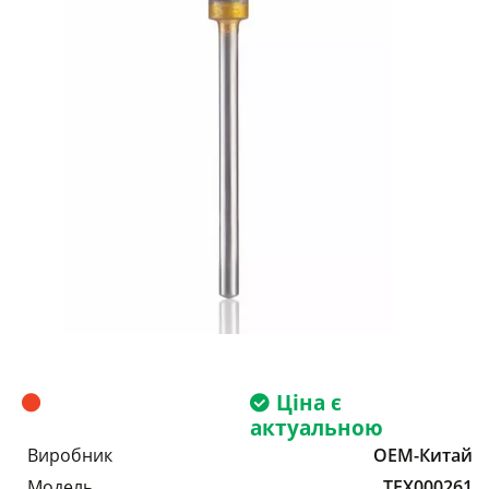
Ціна є
актуальною
Виробник
OEM-Китай
Модель
TEX000261