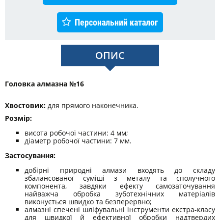
Персональний каталог
ОПИС
Головка алмазна №16
Хвостовик:
для прямого наконечника.
Розмір:
висота робочої частини: 4 мм;
діаметр робочої частини: 7 мм.
Застосування:
добірні природні алмази входять до складу
збалансованої суміші з металу та сполучного
компонента, завдяки ефекту самозаточування
найважча обробка зуботехнічних матеріалів
виконується швидко та безперервно;
алмазні спечені шліфувальні інструменти екстра-класу
для швидкої й ефективної обробки надтвердих