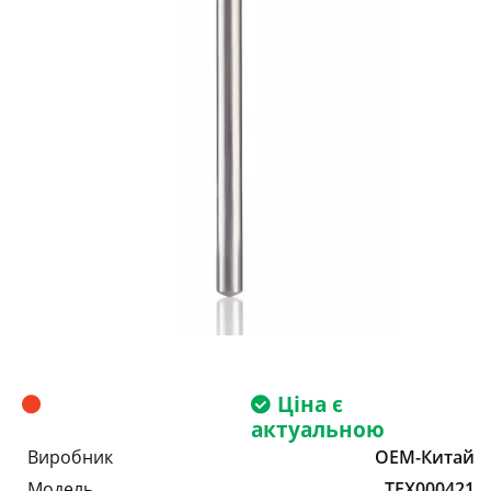
Ціна є
актуальною
Виробник
OEM-Китай
Модель
TEX000421