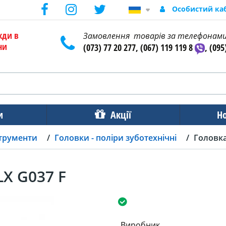
Особистий ка
жди в
Замовлення товарів за телефонам
ни
(073) 77 20 277, (067) 119 119 8
, (095
и
Акції
Н
струменти
Головки - поліри зуботехнічні
Головка
X G037 F
Виробник