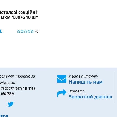
еталеві секційні
0 мкм 1.0976 10 шт
.
(0)
овлення товарів за
У Вас є питання?
Напишіть нам
ефонами
 77 20 277,
(067) 119 119 8
Замовте
 056 056 9
Зворотній дзвінок