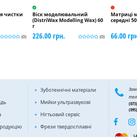
я чистки
Віск моделювальний
Матриці м
(DistriWax Modelling Wax) 60
середні 5
г
226.00 грн.
66.00 грн
(0)
(0)
Зам
Зуботехнічні матеріали
тел
ідь
Мийки ультразвукові
(073)
(095)
а
Нігтьовий сервіс
продукцію
Фрези твердосплавні