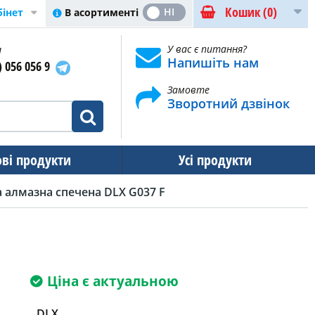
Кошик
(0)
ТАК
НІ
В асортименті
бінет
и
У вас є питання?
Напишіть нам
) 056 056 9
Замовте
Зворотний дзвінок
ові продукти
Усі продукти
 алмазна спечена DLX G037 F
Ціна є актуальною
DLX