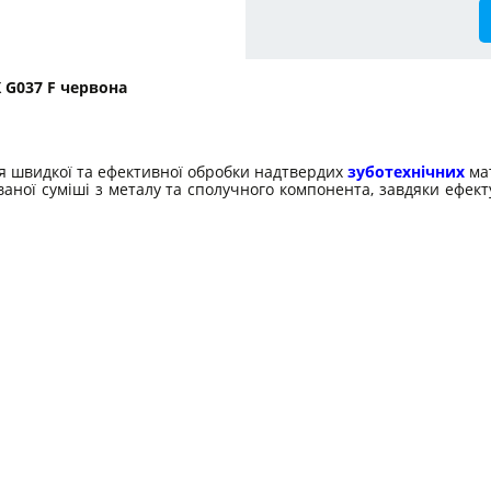
 G037 F червона
я швидкої та ефективної обробки надтвердих
зуботехнічних
мат
ваної суміші з металу та сполучного компонента, завдяки ефек