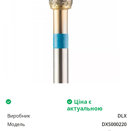
Ціна є
актуальною
Виробник
DLX
Модель
DXS000220