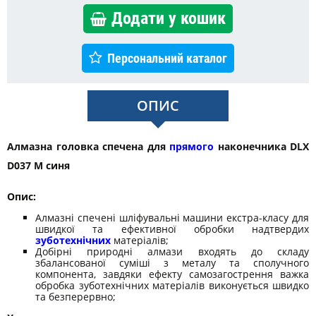
Додати у кошик
Персональний каталог
ОПИС
Алмазна головка спечена для
прямого
наконечника DLX
D037 M синя
Опис:
Алмазні спечені шліфувальні машини екстра-класу для
швидкої та ефективної обробки надтвердих
зуботехнічних
матеріалів;
Добірні природні алмази входять до складу
збалансованої суміші з металу та сполучного
компонента, завдяки ефекту самозагострення важка
обробка зуботехнічних матеріалів виконується швидко
та безперервно;