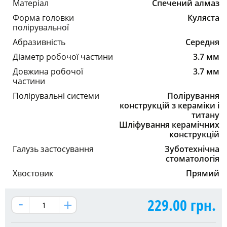
Матеріал
Спечений алмаз
Форма головки
Куляста
полірувальної
Абразивність
Середня
Діаметр робочої частини
3.7 мм
Довжина робочої
3.7 мм
частини
Полірувальні системи
Полірування
конструкцій з кераміки і
титану
Шліфування керамічних
конструкцій
Галузь застосування
Зуботехнічна
стоматологія
Хвостовик
Прямий
229.00
грн.