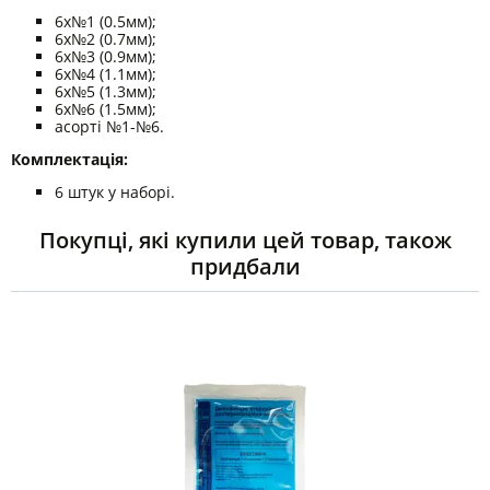
6х№1 (0.5мм);
6х№2 (0.7мм);
6х№3 (0.9мм);
6х№4 (1.1мм);
6х№5 (1.3мм);
6х№6 (1.5мм);
асорті №1-№6.
Комплектація:
6 штук у наборі.
Покупці, які купили цей товар, також
придбали