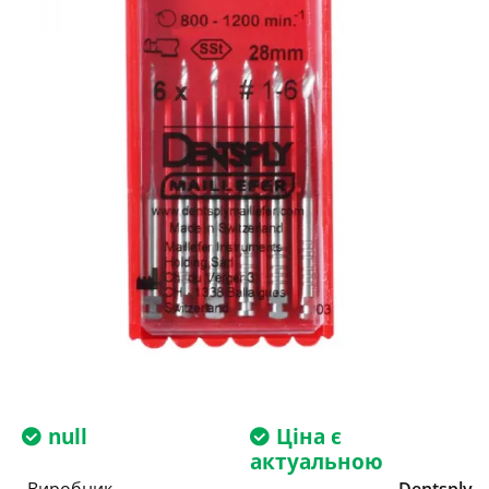
null
Ціна є
актуальною
Виробник
Dentsply