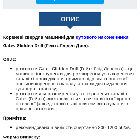
ОПИС
Кореневі свердла машинні для
кутового наконечника
Gates Glidden Drill (Гейтс Гліден Дріл).
Опис:
розгортки Gates Glidden Drill (Гейтс Глід Леонова) – це
машинні інструменти для розширення усть кореневих
каналів і проходження прямого відрізка коронкової
частини кореневого каналу, а також для видалення
гутаперчі з каналу;
розгортки для розширення усть кореневих каналів
Gates (Гейцю) виготовляються з високоякісної хромо-
нікелевої («шведської») сталі шляхом виточування з
цільної заготовки.
Примітка:
рекомендована швидкість обертання 800-1200 об/хв.
Форма випуску: