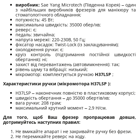
виробник:
Sae Yang Microtech (Південна Корея)
‒
один
з найбільших виробників фрезерів для манікюру та
стоматологічного обладнання;
потужність: 45 Вт;
максимальна швидкість: 35000 обер/хв;
реверс: є;
педаль: звичайна;
напруга мережі: 220-230В, 50 Гц;
фіксатор насадок: Twist-Lock (із заклацуванням);
охолодження ручки: є;
круїз контроль (підтримання постійної швидкості
обертання): ні;
захист від перевантажень (автовимкнення): так;
рівень шуму та вібрації: низький;
мікромотор: комплектується ручкою
H37LSP
;
Характеристики ручки (мікромотора H37LSP ):
H37LSP
‒
наконечник повністю в пластиковому корпусі;
швидкість обертання
‒
до 35000 обертів/хв;
вага ручки: 208 грам;
максимальний крутний момент
‒
2,9 Н/см.
Для того, щоб Ваш фрезер пропрацював довше,
дотримуйтесь наступних правил:
Не вмикайте апарат і не закривайте ручку без фрези.
Не перемикайте реверс на ходу.