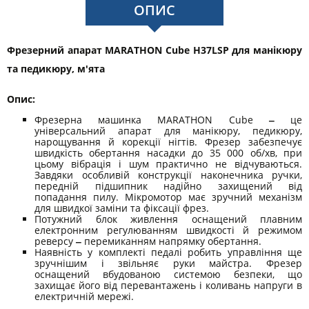
ОПИС
Фрезерний апарат MARATHON Cube H37LSP для манікюру
та педикюру, м'ята
Опис:
Фрезерна машинка MARATHON Cube
‒
це
універсальний апарат для манікюру, педикюру,
нарощування й корекції нігтів. Фрезер забезпечує
швидкість обертання насадки до 35 000 об/хв, при
цьому вібрація і шум практично не відчуваються.
Завдяки особливій конструкції наконечника ручки,
передній підшипник надійно захищений від
попадання пилу. Мікромотор має зручний механізм
для швидкої заміни та фіксації фрез.
Потужний блок живлення оснащений плавним
електронним регулюванням швидкості й режимом
реверсу
‒
перемиканням напрямку обертання.
Наявність у комплекті педалі робить управління ще
зручнішим і звільняє руки майстра. Фрезер
оснащений вбудованою системою безпеки, що
захищає його від перевантажень і коливань напруги в
електричній мережі.