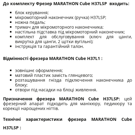
До комплекту Фрезер MARATHON Cube H37LSP входить:
блок керування;
мікромоторний наконечник (ручка) H37LSP;
ножна педаль;
тримач для мікромоторного наконечника;
настільна підставка під мікромоторний наконечник;
комплект для обслуговування (ключ для цанги,
викрутка для цанги, 2 щітки вугільні);
інструкція та гарантійний талон.
Відмінності фрезера MARATHON Cube H37L1 :
зовнішнє оформлення;
матовий пластик замість глянцевого;
розташування гнізда підключення наконечника до
блоку;
отвори під насадки на блоці живлення.
Призначення фрезера MARATHON Cube H37LSP:
цей
фрезерний апарат підходить для манiкюру, педикюру та
корекції нарощених нігтів.
Технічні характеристики фрезера MARATHON Cube
H37LSP :