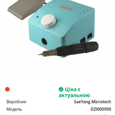
Ціна є
актуальною
Виробник
SaeYang Microtech
Модель
DZI005950