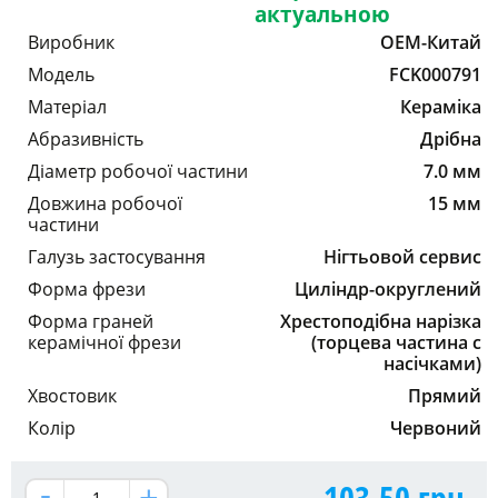
актуальною
Виробник
OEM-Китай
Модель
FCK000791
Матеріал
Кераміка
Абразивність
Дрібна
Діаметр робочої частини
7.0 мм
Довжина робочої
15 мм
частини
Галузь застосування
Нігтьовой сервис
Форма фрези
Циліндр-округлений
Форма граней
Хрестоподібна нарізка
керамічної фрези
(торцева частина с
насічками)
Хвостовик
Прямий
Колір
Червоний
103.50
грн.