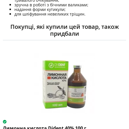
тривалого очікування;
зручна в роботі з бічними валиками;
надання форми кутикули;
для шліфування невеликих тріщин.
Покупці, які купили цей товар, також
придбали
Лимонна кислота Dident 40% 100 г