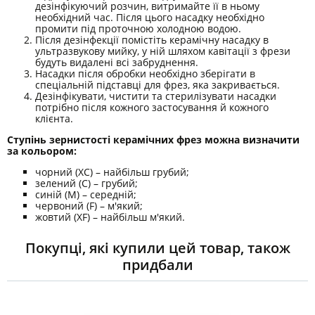
дезінфікуючий розчин, витримайте її в ньому
необхідний час. Після цього насадку необхідно
промити під проточною холодною водою.
Після дезінфекції помістіть керамічну насадку в
ультразвукову мийку, у ній шляхом кавітації з фрези
будуть видалені всі забруднення.
Насадки після обробки необхідно зберігати в
спеціальній підставці для фрез, яка закривається.
Дезінфікувати, чистити та стерилізувати насадки
потрібно після кожного застосування й кожного
клієнта.
Ступінь зернистості керамічних фрез можна визначити
за кольором:
чорний (XC) – найбільш грубий;
зелений (C) – грубий;
синій (M) – середній;
червоний (F) – м'який;
жовтий (XF) – найбільш м'який.
Покупці, які купили цей товар, також
придбали