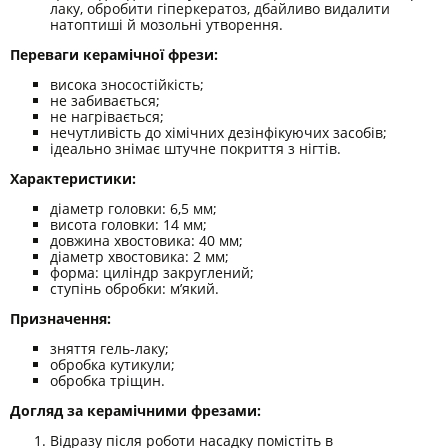
лаку, обробити гіперкератоз, дбайливо видалити
натоптиші й мозольні утворення.
Переваги керамічної фрези:
висока зносостійкість;
не забивається;
не нагрівається;
нечутливість до хімічних дезінфікуючих засобів;
ідеально знімає штучне покриття з нігтів.
Характеристики:
діаметр головки: 6,5 мм;
висота головки: 14 мм;
довжина хвостовика: 40 мм;
діаметр хвостовика: 2 мм;
форма: циліндр закруглений;
ступінь обробки: м’який.
Призначення:
зняття гель-лаку;
обробка кутикули;
обробка тріщин.
Догляд за керамічними фрезами:
Відразу після роботи насадку помістіть в