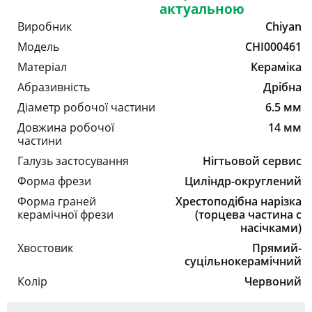
актуальною
Виробник
Chiyan
Модель
CHI000461
Матеріал
Кераміка
Абразивність
Дрібна
Діаметр робочої частини
6.5 мм
Довжина робочої
14 мм
частини
Галузь застосування
Нігтьовой сервис
Форма фрези
Циліндр-округлений
Форма граней
Хрестоподібна нарізка
керамічної фрези
(торцева частина с
насічками)
Хвостовик
Прямий-
суцільнокерамічний
Колір
Червоний