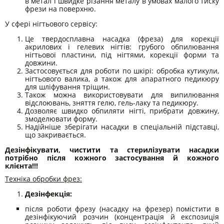
в метал і швидке різання металу в умовах малого тиску
фрези на поверхню.
У сфері нігтьового сервісу:
Це твердосплавна насадка (фреза) для корекції
акрилових і гелевих нігтів: грубого обпилювання
нігтьової пластини, під нігтями, корекції форми та
довжини.
Застосовується для роботи по шкірі: обробка кутикули,
нігтьового валика, а також для апаратного педикюру
для шліфування тріщин.
Також можна використовувати для випилювання
відслоювань, зняття гелю, гель-лаку та педикюру.
Дозволяє швидко обпиляти нігті, прибрати довжину,
змоделювати форму.
Надійніше зберігати насадки в спеціальній підставці,
що закривається.
Дезінфікувати, чистити та стерилізувати насадки
потрібно після кожного застосування й кожного
клієнта!!!
Техніка обробки фрез:
Дезінфекція:
після роботи фрезу (насадку на фрезер) помістити в
дезінфікуючий розчин (концентрація й експозиція