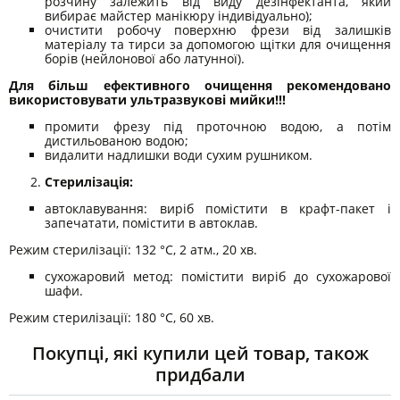
розчину залежить від виду дезінфектанта, який
вибирає майстер манікюру індивідуально);
очистити робочу поверхню фрези від залишків
матеріалу та тирси за допомогою щітки для очищення
борів (нейлонової або латунної).
Для більш ефективного очищення рекомендовано
використовувати ультразвукові мийки!!!
промити фрезу під проточною водою, а потім
дистильованою водою;
видалити надлишки води сухим рушником.
Стерилізація:
автоклавування: виріб помістити в крафт-пакет і
запечатати, помістити в автоклав.
Режим стерилізації: 132 °C, 2 атм., 20 хв.
сухожаровий метод: помістити виріб до сухожарової
шафи.
Режим стерилізації: 180 °C, 60 хв.
Покупці, які купили цей товар, також
придбали