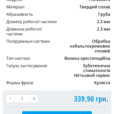
Матеріал
Твердий сплав
Абразивність
Груба
Діаметр робочої частини
2.3 мм
Довжина робочої
2.3 мм
частини
Полірувальні системи
Обробка
кобальтохромових
сплавів
Тип насічки
Велика хрестоподібна
Галузь застосування
Зуботехнічна
стоматологія
Нігтьовой сервис
Форма фрези
Куляста
339.90
грн.