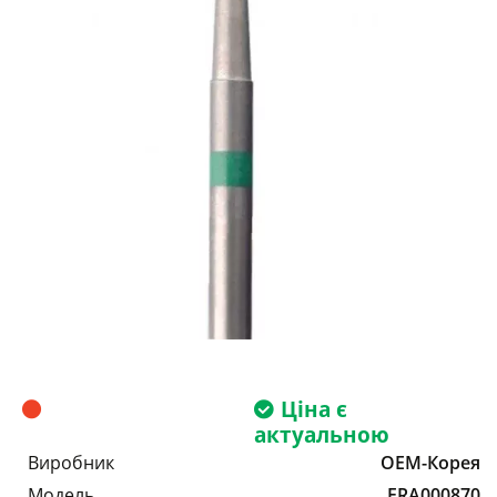
Ціна є
актуальною
Виробник
OEM-Корея
Модель
FRA000870