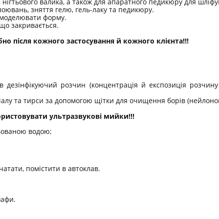
и, нігтьового валика, а також для апаратного педикюру для шліф
ювань, зняття гелю, гель-лаку та педикюру.
змоделювати форму.
 що закривається.
но після кожного застосування й кожного клієнта!!!
 в дезінфікуючий розчин (концентрація й експозиція розчину
алу та тирси за допомогою щітки для очищення борів (нейлоново
истовувати ультразвукові мийки!!!
ьованою водою;
чатати, помістити в автоклав.
шафи.