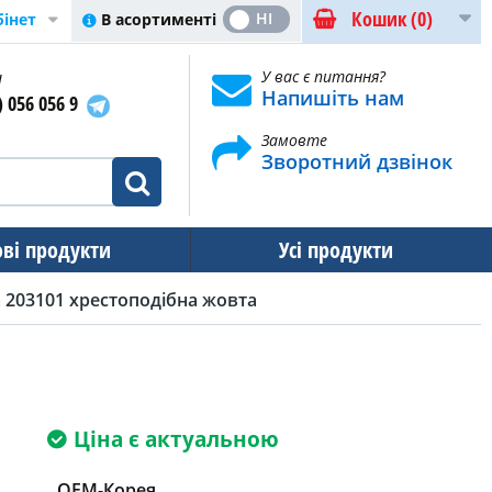
Кошик
(0)
ТАК
НІ
В асортименті
бінет
и
У вас є питання?
Напишіть нам
) 056 056 9
Замовте
Зворотний дзвінок
ові продукти
Усі продукти
 203101 хрестоподібна жовта
Ціна є актуальною
OEM-Корея