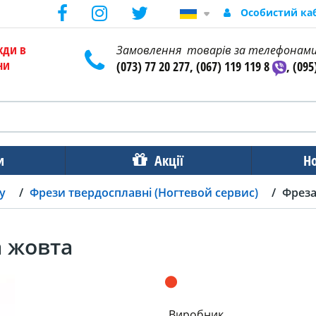
Особистий ка
жди в
Замовлення товарів за телефонам
ни
(073) 77 20 277, (067) 119 119 8
, (095
и
Акції
Н
у
Фрези твердосплавні (Ногтевой сервис)
Фреза
а жовта
Виробник