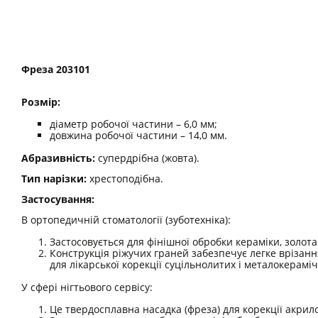
Фреза 203101
Розмір:
діаметр робочої частини – 6,0 мм;
довжина робочої частини – 14,0 мм.
Абразивність:
супердрібна (жовта).
Тип нарізки:
хрестоподібна.
Застосування:
В ортопедичній стоматології (зуботехніка):
Застосовується для фінішної обробки кераміки, золота
Конструкція ріжучих граней забезпечує легке врізанн
для лікарської корекції суцільнолитих і металокерамі
У сфері нігтьового сервісу:
Це твердосплавна насадка (фреза) для корекції акрило