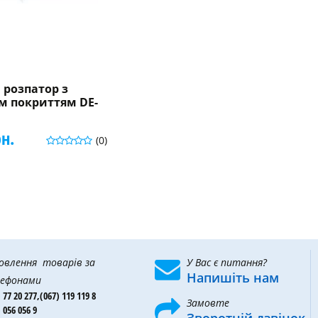
 розпатор з
м покриттям DE-
рн.
(0)
овлення товарів за
У Вас є питання?
Напишіть нам
ефонами
 77 20 277,
(067) 119 119 8
Замовте
 056 056 9
Зворотній дзвінок