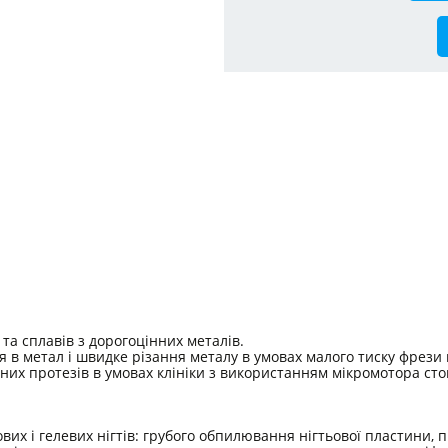
 та сплавів з дорогоцінних металів.
я в метал і швидке різання металу в умовах малого тиску фрез
чних протезів в умовах клініки з використанням мікромотора сто
вих і гелевих нігтів: грубого обпилювання нігтьової пластини, п