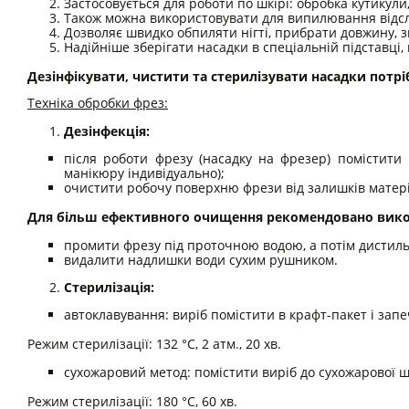
Застосовується для роботи по шкірі: обробка кутикул
Також можна використовувати для випилювання відсло
Дозволяє швидко обпиляти нігті, прибрати довжину, 
Надійніше зберігати насадки в спеціальній підставці,
Дезінфікувати, чистити та стерилізувати насадки потріб
Техніка обробки фрез:
Дезінфекція:
після роботи фрезу (насадку на фрезер) помістити
манікюру індивідуально);
очистити робочу поверхню фрези від залишків матері
Для більш ефективного очищення рекомендовано викор
промити фрезу під проточною водою, а потім дистил
видалити надлишки води сухим рушником.
Стерилізація:
автоклавування: виріб помістити в крафт-пакет і запе
Режим стерилізації: 132 °C, 2 атм., 20 хв.
сухожаровий метод: помістити виріб до сухожарової 
Режим стерилізації: 180 °C, 60 хв.