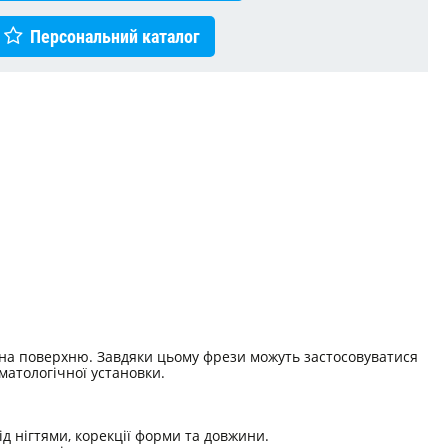
Персональний каталог
и на поверхню. Завдяки цьому фрези можуть застосовуватися
матологічної установки.
ід нігтями, корекції форми та довжини.