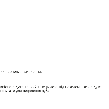
йних процедур видалення.
вістю є дуже тонкий кінець леза під нахилом, який є дуже
стовувати для видалення зуба.