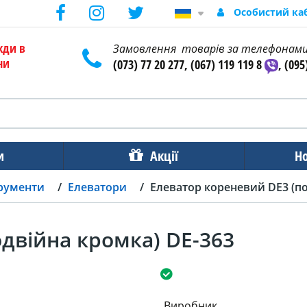
Особистий ка
жди в
Замовлення товарів за телефонам
ни
(073) 77 20 277, (067) 119 119 8
, (095
и
Акції
Н
трументи
Елеватори
Елеватор кореневий DE3 (по
двійна кромка) DE-363
Виробник