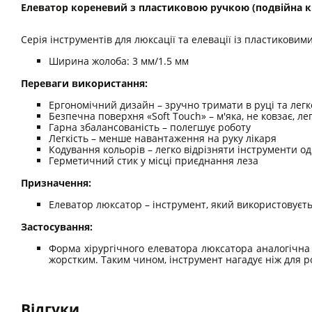
Елеватор кореневий з пластиковою ручкою (подвійна к
Серія інструментів для люксації та елевації із пластиковим
Ширина жолоба: 3 мм/1.5 мм
Переваги використання:
Ергономічний дизайн – зручно тримати в руці та лег
Безпечна поверхня «Soft Touch» – м'яка, не ковзає, ле
Гарна збалансованість – полегшує роботу
Легкість – менше навантаження на руку лікаря
Кодування кольорів – легко відрізняти інструменти од
Герметичний стик у місці приєднання леза
Призначення:
Елеватор люксатор – інструмент, який використовуєт
Застосування:
Форма хірургічного елеватора люксатора аналогічна 
жорстким. Таким чином, інструмент нагадує ніж для р
Відгуки