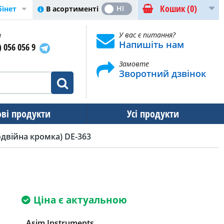
Кошик
(0)
ТАК
НІ
В асортименті
бінет
и
У вас є питання?
Напишіть нам
) 056 056 9
Замовте
Зворотний дзвінок
ові продукти
Усі продукти
двійна кромка) DE-363
Ціна є актуальною
Asim Instruments