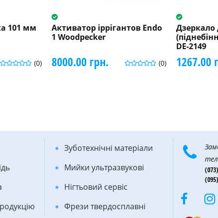
а 101 мм
Активатор іррігантов Endo
Дзеркало 
1 Woodpecker
(піднебінн
DE-2149
8000.00 грн.
1267.00 
(0)
(0)
Зам
Зуботехнічні матеріали
тел
ідь
Мийки ультразвукові
(073)
(095)
а
Нігтьовий сервіс
продукцію
Фрези твердосплавні