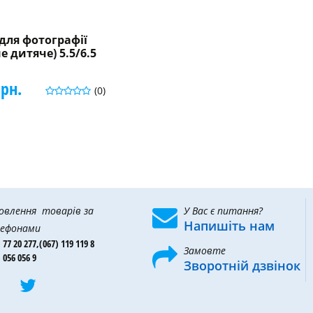
для фотографії
е дитяче) 5.5/6.5
грн.
(0)
овлення товарів за
У Вас є питання?
Напишіть нам
ефонами
 77 20 277,
(067) 119 119 8
Замовте
 056 056 9
Зворотній дзвінок