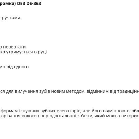
ромка) DE3 DE-363
и ручками.
ко повертати
гко утримується в руці
ин від одного
ься для вилучення зубів новим методом, відмінним від традиці
формам існуючих зубних елеваторів, але його відмінною особли
озрізання волокон періодонтальної зв'язки, який можна викори