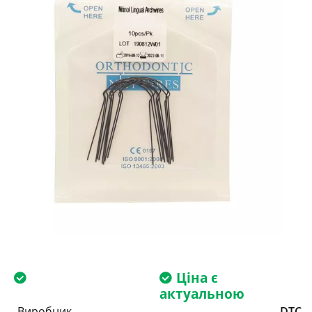
Ціна є
актуальною
Виробник
DTC