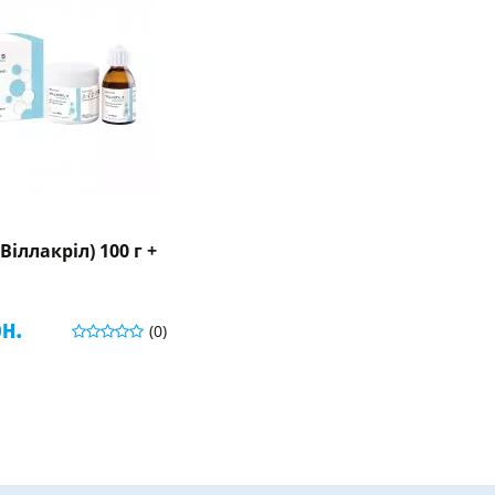
 (Віллакріл) 100 г +
рн.
(0)