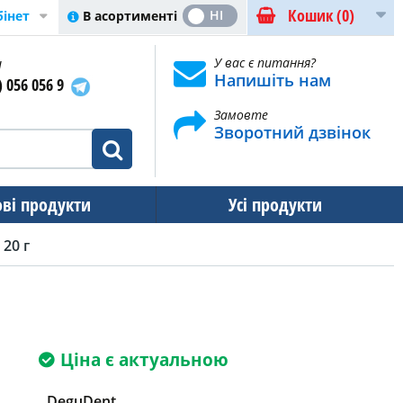
Кошик
(0)
ТАК
НІ
В асортименті
бінет
и
У вас є питання?
Напишіть нам
) 056 056 9
Замовте
Зворотний дзвінок
ові продукти
Усі продукти
20 г
Ціна є актуальною
DeguDent