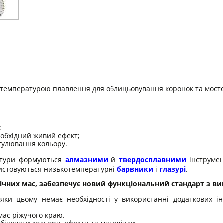
 температурою плавлення для облицьовування коронок та мостоп
;
еобхідний живий ефект;
гулювання кольору.
онтури формуються
алмазними
й
твердосплавними
інструмен
ристовуються низькотемпературні
барвники
і
глазурі
.
мічних мас, забезпечує новий функціональний стандарт з в
дяки цьому немає необхідності у використанні додаткових і
 мас ріжучого краю.
бінувати кольори, ефекти та матеріали.