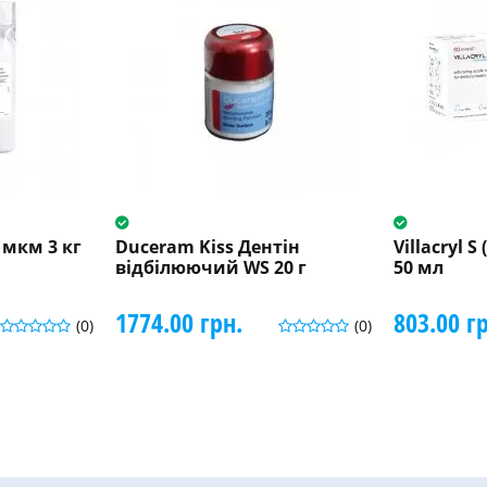
 мкм 3 кг
Duceram Kiss Дентін
Villacryl S
відбілюючий WS 20 г
50 мл
1774.00 грн.
803.00 г
(0)
(0)