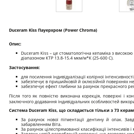
Duceram Kiss Пауерхром (Power Chroma)
Опис:
Duceram Kiss – це стоматологічна кепаміка з високою
діапазоном КТР 13.8-15.4 мкм/м*К (25-600 С).
Застосування:
для посилення індивідуалізації колірної інтенсивності
забезпечує в пришийковій й оклюзійній поверхнях н
забезпечує ефект глибини за рахунок прекрасного ре
Після того як повністю виконана корекція, поверхні і к
заключного додавання індивідуальних особливостей вико
Система Duceram Kiss, що складається тільки з 73 кера
За рахунок нової пігментації дентину й опак. Зав
забарвленням Віта.
За рахунок цілеспрямованої класифікації інтенсивів і
Завдяки новій розробленій методиці, що дозволяє ком