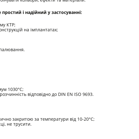
 простий і надійний у застосуванні:
му КТР;
конструкцій на імплантатах;
бпалювання.
мум 1030°С;
 розчинність відповідно до DIN EN ISO 9693.
тично закритою за температури від 10-20°С;
ці, не трусити.