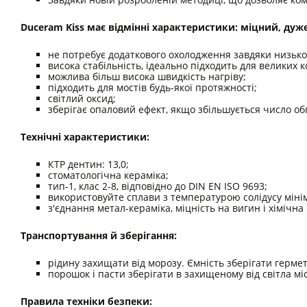
Duceram Kiss має відмінні характеристики: міцний, дуже
не потребує додаткового охолодження завдяки низько
висока стабільність, ідеально підходить для великих 
можлива більш висока швидкість нагріву;
підходить для мостів будь-якої протяжності;
світлий оксид;
зберігає опаловий ефект, якщо збільшується число о
Технічні характеристики:
КТР дентин: 13,0;
стоматологічна кераміка;
тип-1, клас 2-8, відповідно до DIN EN ISO 9693;
використовуйте сплави з температурою солідусу міні
з'єднання метал-кераміка, міцність на вигин і хімічна
Транспортування й зберігання:
рідину захищати від морозу. Ємність зберігати герме
порошок і пасти зберігати в захищеному від світла міс
Правила техніки безпеки: