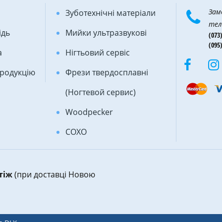
Зам
Зуботехнічні матеріали
тел
ідь
Мийки ультразвукові
(073)
(095)
а
Нігтьовий сервіс
продукцію
Фрези твердосплавні
(Ногтевой сервис)
Woodpecker
COXO
атіж
(при доставці Новою