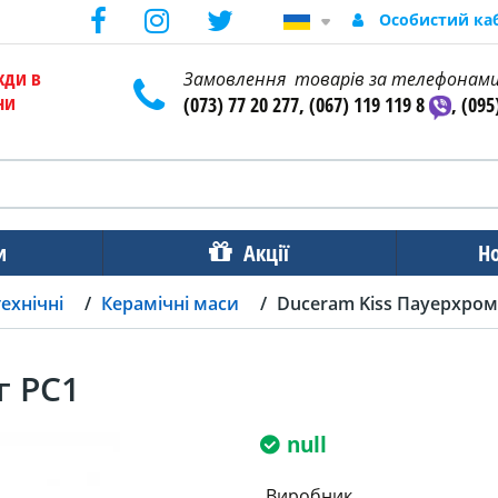
Особистий ка
жди в
Замовлення товарів за телефонам
ни
(073) 77 20 277, (067) 119 119 8
, (095
и
Акції
Н
ехнічні
Керамічні маси
Duceram Kiss Пауерхром 
г PC1
null
Виробник