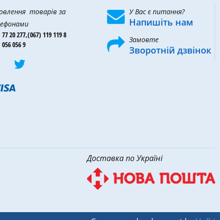
овлення товарів за
У Вас є питання?
Напишіть нам
ефонами
 77 20 277,
(067) 119 119 8
Замовте
 056 056 9
Зворотній дзвінок
Доставка по Україні