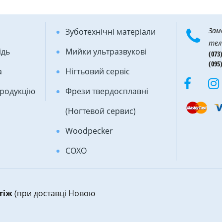
Зам
Зуботехнічні матеріали
тел
ідь
Мийки ультразвукові
(073)
(095)
а
Нігтьовий сервіс
продукцію
Фрези твердосплавні
(Ногтевой сервис)
Woodpecker
COXO
атіж
(при доставці Новою