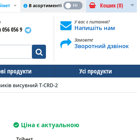
Кошик
(0)
ТАК
НІ
В асортименті
бінет
и
У вас є питання?
Напишіть нам
) 056 056 9
Замовте
Зворотний дзвінок
ові продукти
Усі продукти
иків висувний T-CRD-2
Ціна є актуальною
Tribest