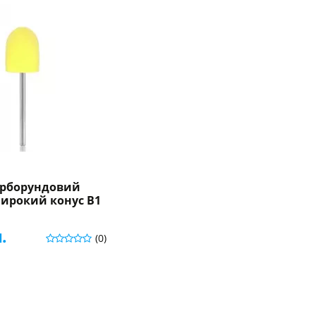
арборундовий
ирокий конус B1
.
(0)