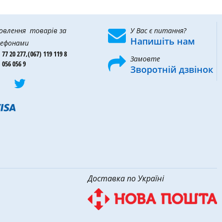
овлення товарів за
У Вас є питання?
Напишіть нам
ефонами
 77 20 277,
(067) 119 119 8
Замовте
 056 056 9
Зворотній дзвінок
Доставка по Україні