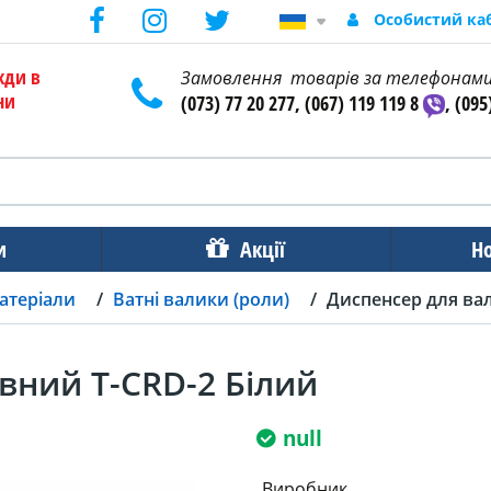
Особистий ка
жди в
Замовлення товарів за телефонам
ни
(073) 77 20 277, (067) 119 119 8
, (095
и
Акції
Н
атеріали
Ватні валики (роли)
Диспенсер для вал
вний T-CRD-2 Білий
null
Виробник