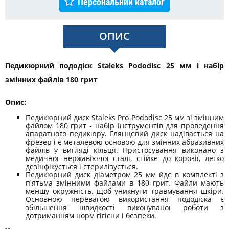
Персональний каталог
ОПИС
Педикюрний пододіск Staleks Pododisc 25 мм і набір
змінних файлів 180 грит
Опис:
Педикюрний диск Staleks Pro Pododisc 25 мм зі змінним
файлом 180 грит - набір інструментів для проведення
апаратного педикюру. Глянцевий диск надівається на
фрезер і є металевою основою для змінних абразивних
файлів у вигляді кільця. Пристосування виконано з
медичної нержавіючої сталі, стійке до корозії, легко
дезінфікується і стерилізується.
Педикюрний диск діаметром 25 мм йде в комплекті з
п'ятьма змінними файлами в 180 грит. Файли мають
меншу окружність, щоб уникнути травмування шкіри.
Основною перевагою використання пододіска є
збільшення швидкості виконуваної роботи з
дотриманням норм гігієни і безпеки.