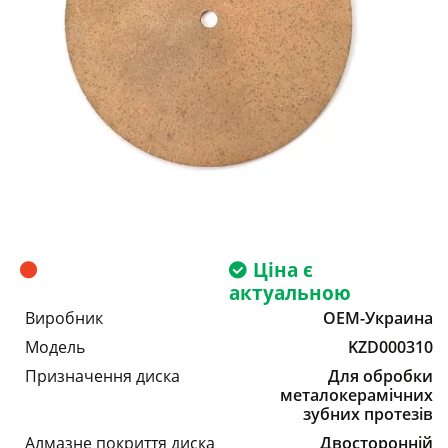
Ціна є
актуальною
Виробник
OEM-Украина
Модель
KZD000310
Призначення диска
Для обробки
металокерамічних
зубних протезів
Алмазне покриття диска
Двосторонній