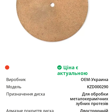
Ціна є
актуальною
Виробник
OEM-Украина
Модель
KZD000290
Призначення диска
Для обробки
металокерамічних
зубних протезів
Алмазне покриття диска
Двосторонній