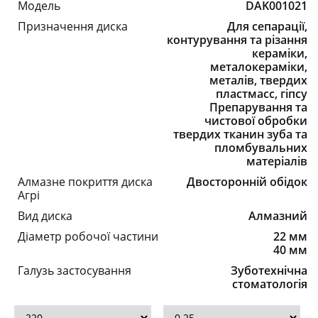
Модель
DAK001021
Призначення диска
Для сепарації,
контурування та різання
кераміки,
металокераміки,
металів, твердих
пластмасс, гіпсу
Препарування та
чистової обробки
твердих тканин зуба та
пломбувальних
матеріалів
Алмазне покриття диска
Двосторонній обідок
Агрі
Вид диска
Алмазний
Діаметр робочої частини
22 мм
40 мм
Галузь застосування
Зуботехнічна
стоматологія