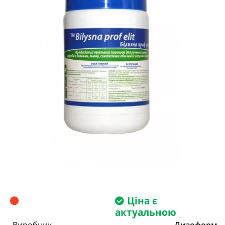
Ціна є
актуальною
Виробник
Лизоформ