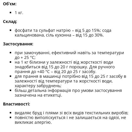
Об’єм:
1 кг.
Склад:
фосфати та сульфат натрію – від 5 до 15%; сода
кальцинована, сіль кухонна – від 15 до 30%.
Застосування:
при замочуванні, ефективний навіть за температури
до + 25 °C;
на 1 кг білизни у залежності від жорсткості води
знадобиться від 15 до 20 г порошку. Для ручного
прання до +40 °C – від 20 до 25 г засобу.
для прання в машинці потрібно від 15 до 25 г засобу в
залежності від температури та жорсткості води,
характеру забруднень;
більш детальна інформація про умови застосування
зазначена на етикетці.
Властивості:
видаляє бруд і плями зі всіх видів текстильних виробів;
повністю виполіскується і не залишається на одязі, не
викликає алергію.