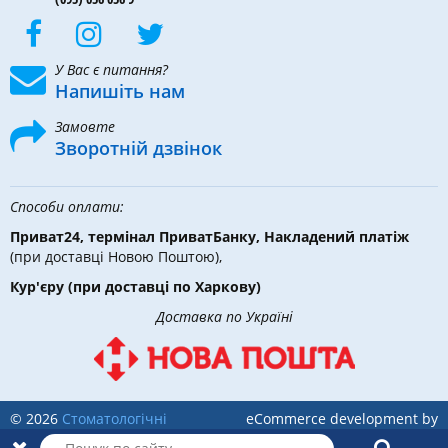
У Вас є питання?
Напишіть нам
Замовте
Зворотній дзвінок
Способи оплати:
Приват24, термінал ПриватБанку, Накладений платіж
(при доставці Новою Поштою),
Кур'єру
(при доставці по Харкову)
Доставка по Україні
© 2026
Стоматологічні
eCommerce development by
інструменти, матеріали та
Holbi