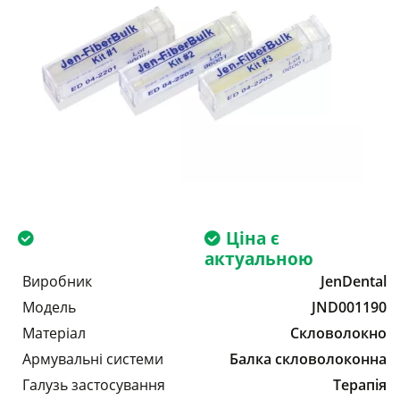
Ціна є
актуальною
Виробник
JenDental
Модель
JND001190
Матеріал
Скловолокно
Армувальні системи
Балка скловолоконна
Галузь застосування
Терапія