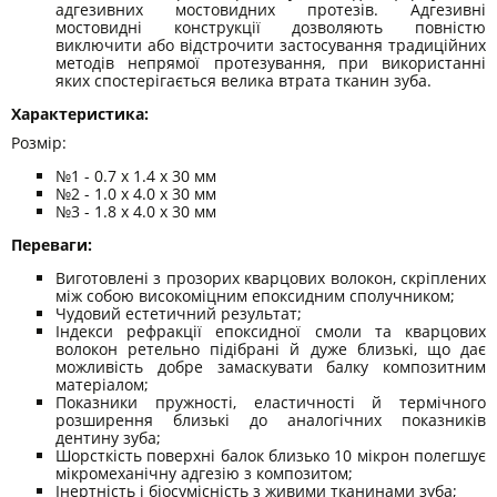
адгезивних мостовидних протезів. Адгезивні
мостовидні конструкції дозволяють повністю
виключити або відстрочити застосування традиційних
методів непрямої протезування, при використанні
яких спостерігається велика втрата тканин зуба.
Характеристика:
Розмір:
№1 - 0.7 x 1.4 x 30 мм
№2 - 1.0 x 4.0 x 30 мм
№3 - 1.8 х 4.0 х 30 мм
Переваги:
Виготовлені з прозорих кварцових волокон, скріплених
між собою високоміцним епоксидним сполучником;
Чудовий естетичний результат;
Індекси рефракції епоксидної смоли та кварцових
волокон ретельно підібрані й дуже близькі, що дає
можливість добре замаскувати балку композитним
матеріалом;
Показники пружності, еластичності й термічного
розширення близькі до аналогічних показників
дентину зуба;
Шорсткість поверхні балок близько 10 мікрон полегшує
мікромеханічну адгезію з композитом;
Інертність і біосумісність з живими тканинами зуба;