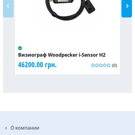
Визиограф Woodpecker i-Sensor H2
Кл
46200.00 грн.
73
(0)
О компании