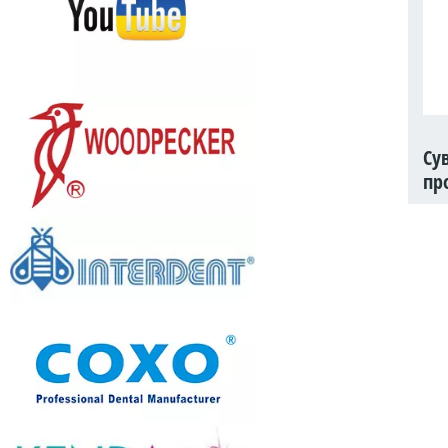
Су
пр