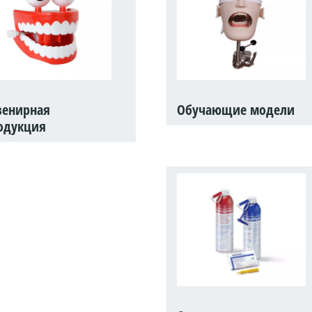
венирная
Обучающие модели
одукция