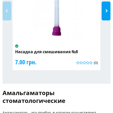
Насадка для смешивания №8
Ре
се
7.00 грн.
(0)
24
Амальгаматоры
стоматологические
Амальгаматор – это прибор, в котором осуществляют