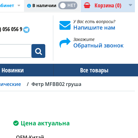
Корзина
(0)
ДА
НЕТ
В наличии
абинет
У Вас есть вопросы?
Напишите нам
) 056 056 9
Закажите
Обратный звонок
Новинки
Все товары
нические
Фетр MFBB02 груша
Цена актуальна
OEM-Китай