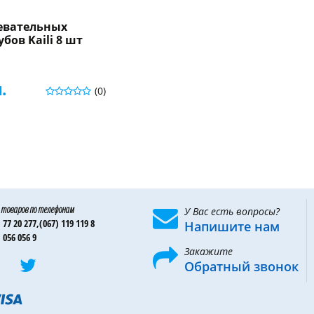
евательных
бов Kaili 8 шт
.
(0)
 товаров по телефонам
У Вас есть вопросы?
 77 20 277,
(067) 119 119 8
Напишите нам
 056 056 9
Закажите
Обратный звонок