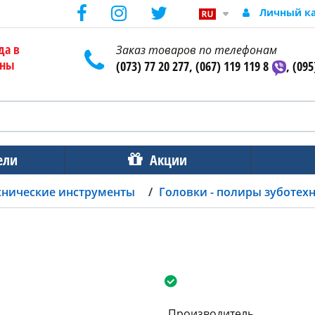
Личный к
да в
Заказ товаров по телефонам
ены
(073) 77 20 277, (067) 119 119 8
, (095
ели
Акции
хнические инструменты
Головки - полиры зуботех
Производитель