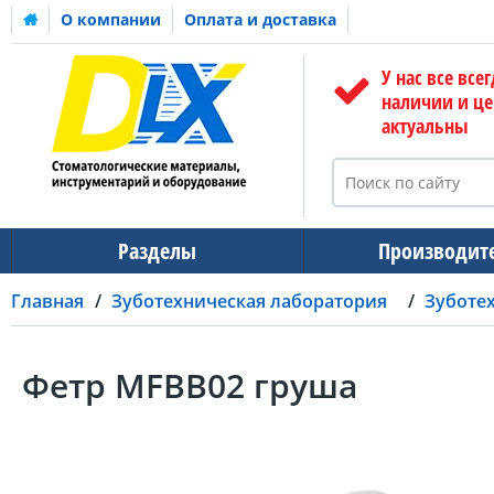
О компании
Оплата и доставка
У нас все всег
наличии и ц
актуальны
Разделы
Производит
Главная
Зуботехническая лаборатория
Зуботе
Фетр MFBB02 груша