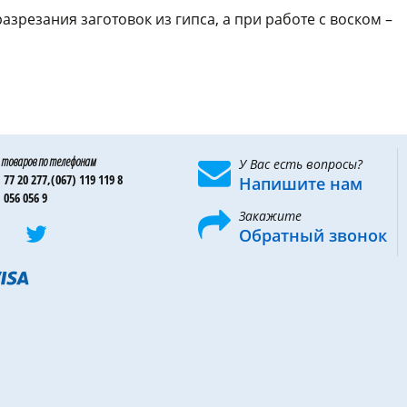
зрезания заготовок из гипса, а при работе с воском –
могут быть двусторонними и двусторонними. В
 товаров по телефонам
У Вас есть вопросы?
 77 20 277,
(067) 119 119 8
Напишите нам
 056 056 9
Закажите
Обратный звонок
а, виходячи з потрібного розміру й довжини.
 моменты: