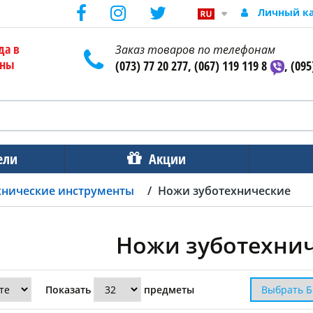
Личный к
да в
Заказ товаров по телефонам
ены
(073) 77 20 277, (067) 119 119 8
, (095
ели
Акции
хнические инструменты
Ножи зуботехнические
Ножи зуботехни
Показать
предметы