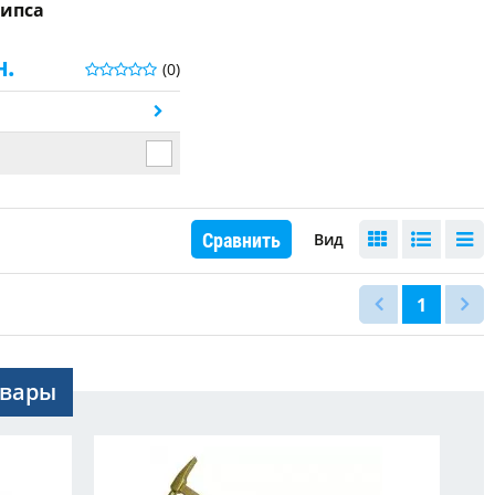
гипса
н.
(0)
ь
Сравнить
Вид
1
овары