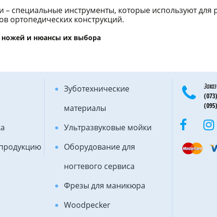
 – специальные инструменты, которые используют для ра
ов ортопедических конструкций.
 ножей и нюансы их выбора
ножей: для работы с гипсом или с воском. Инструменты 
ет-площадке DLX представлены:
ипса односторонние и двусторонние - с отбойником;
Заказ
Зуботехнические
ль;
(073)
оска с ложкой (большой и малый).
(095)
материалы
ЖУТЬ БУТИ РІЗНОЇ ФОРМИ:
ка
Ультразвуковые мойки
і, з зубчиками);
 продукцию
Оборудование для
убчасті);
ногтевого сервиса
для вузьких кілець;
лота.
Фрезы для маникюра
ізнятися не тільки формою браншів. Підібрати його можн
Woodpecker
нта перед покупкой нужно обратить внимание на такие