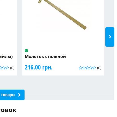
Файлы)
Молоток стальной
К
по
216.00 грн.
(0)
(0)
86
 товары
товок