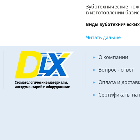
Зуботехнические ножи
в изготовлении базис
Виды зуботехнических
Существует два типа 
Читать дальше
частности, на интерн
ножи для г
О компании
нож-шпате
нож для в
Вопрос - ответ
КОРОНКОВІ НОЖИЦІ МО
Оплата и достав
прямі (гострі, туп
Сертификаты на
вигнуті (гострі, з
універсальні;
з вузьким лезом 
для коронок і зо
Інструмент може відр
При выборе инструме