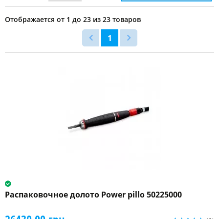
инструмента
Отображается от 1 до 23 из 23 товаров
108
мм
1
(1)
120
мм
(1)
135
мм
(1)
145
мм
(1)
159
Распаковочное долото Power pillo 50225000
мм
(1)