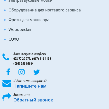
Ультразвуковые мойки
восковыми композициями. Оснащены
визуальной шкалой и световой индикацией для
Оборудование для ногтевого сервиса
точной регулировки температуры. Отличаются
продолжительным режимом работы. Питание от
Фрезы для маникюра
стационарной электрической сети.
Woodpecker
Производитель моделировочного инструмента
ASIM
COXO
INSTRUMENTS
Бренд ASIM INSTRUMENTS принадлежит компании ASIM
INSTRUMENTS Sialkot Pakistan из Пакистана, являющейся
Заказ товаров по телефонам
всемирно известным производителем и экспортером
073 77 20 277,
(067) 119 119 8
высококачественного хирургического, стоматологического,
(095) 056 056 9
лабораторного, маникюрного и ветеринарного
инструментария. Она выпускает сотни тысяч единиц в год,
реализуя ее на рынках Европы, Азии и в США. Кроме того,
компания является производителем оригинального
оборудования (ОЕМ) и сложного инструментария для
У Вас есть вопросы?
операций. Если нет необходимого товара в каталоге, она
Напишите нам
выполняет работы под заказ по предоставленным образцам,
фотографиям или ссылкам на требуемый инструментарий.
Закажите
Вся продукция компании сертифицирована и выпускается с
Обратный звонок
обязательным соблюдением правил надлежащей
производственной практики (GMP). Каждый инструмент