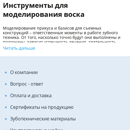
Инструменты для
моделирования воска
Моделирование прикуса и базисов для съемных
конструкций – ответственные моменты в работе зубного
техника. От того, насколько точно будут они выполнены и
подогнаны, зависит успешность лечения, длительность
адаптационного периода и удобство при ношении. А для
Читать дальше
этого необходимы качественные инструменты, которые
смогут обеспечить комфортную работу специалисту.
Виды инструмента для моделирования
О компании
Ножи-шпатели.
Двухсторонний инструмент.
Один конец – лезвие для обрезки излишков
Вопрос - ответ
воска, второй – шпатель для конечного
формирования восковой заготовки.
Ножи с ложкой.
Двухсторонний инструмент, на
Оплата и доставка
одном конце которого – лезвие, на втором –
ложка. Они выполнены из нержавеющей стали, а
Сертификаты на продукцию
рукоять эргономичной формы – из дерева.
Предназначены для моделирования воска и
Зуботехнические материалы
гипса.
Электрошпатели.
Модели для работы с