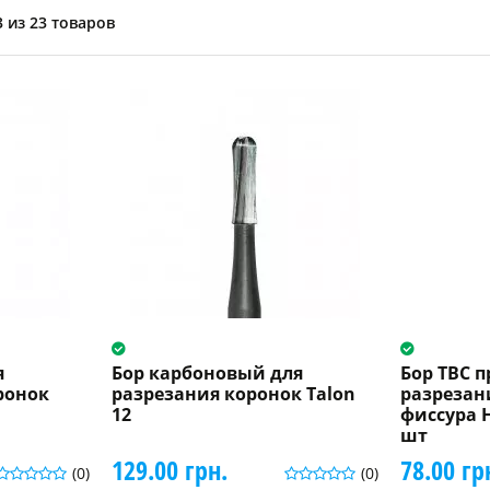
 из 23 товаров
я
Бор карбоновый для
Бор ТВС 
ронок
разрезания коронок Talon
разрезан
12
фиссура H
шт
129.00 грн.
78.00 гр
(0)
(0)