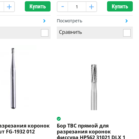
Купить
Купить
ь
Посмотреть
Сравнить
разрезания коронок
Бор ТВС прямой для
т FG-1932 012
разрезания коронок
фиссура HP562 31021 DLX 1