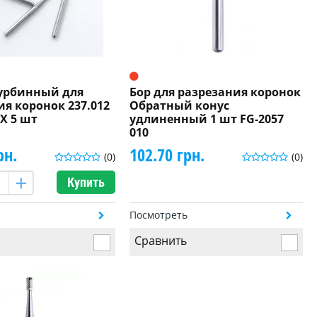
турбинный для
Бор для разрезания коронок
ия коронок 237.012
Обратный конус
X 5 шт
удлиненный 1 шт FG-2057
010
рн.
102.70 грн.
(0)
(0)
Купить
ь
Посмотреть
Сравнить