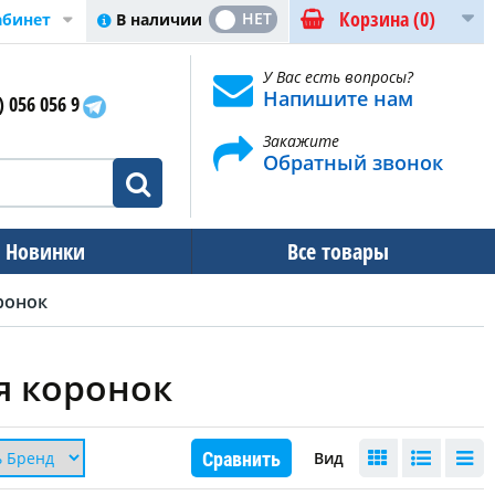
Корзина
(0)
ДА
НЕТ
В наличии
абинет
У Вас есть вопросы?
Напишите нам
) 056 056 9
Закажите
Обратный звонок
Новинки
Все товары
ронок
я коронок
Сравнить
Вид