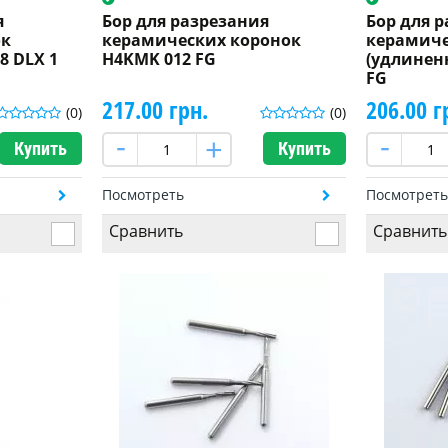
я
Бор для разрезания
Бор для 
ок
керамических коронок
керамиче
8 DLX 1
H4KMK 012 FG
(удлинен
FG
217.00 грн.
206.00 г
(0)
(0)
Купить
Купить
Посмотреть
Посмотрет
Сравнить
Сравнить