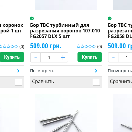
я коронок
Бор ТВС турбинный для
Бор ТВС 
рой 1 шт
разрезания коронок 107.010
разрезан
FG2057 DLX 5 шт
FG2058 DL
509.00 грн.
509.00 г
(0)
(0)
Купить
Купить
Посмотреть
Посмотрет
Сравнить
Сравнить