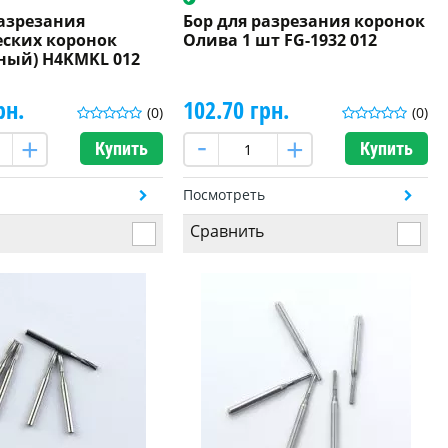
разрезания
Бор для разрезания коронок
ских коронок
Олива 1 шт FG-1932 012
ный) H4KMKL 012
рн.
102.70 грн.
(0)
(0)
Купить
Купить
ь
Посмотреть
Сравнить