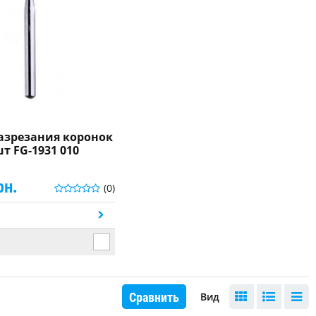
разрезания коронок
т FG-1931 010
рн.
(0)
ь
Сравнить
Вид