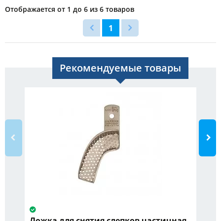
Отображается от 1 до 6 из 6 товаров
1
Рекомендуемые товары
Ложка для снятия слепков частичная
На