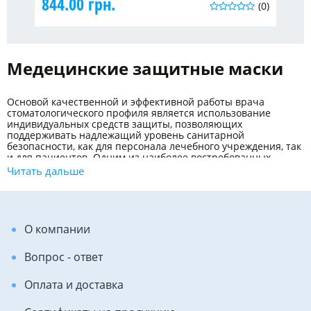
844.00 грн.
(0)
Медецинские защитные маски
Основой качественной и эффективной работы врача
стоматологического профиля является использование
индивидуальных средств защиты
, позволяющих
поддерживать надлежащий уровень санитарной
безопасности, как для персонала лечебного учреждения, так
и для пациентов. Одним из наиболее востребованных
средств, обеспечивающих безопасность медработников и
Читать дальше
клиентов, является защитная маска. Она используется во
многих сферах: от домашних условий и косметологии до
медицинской практики, предотвращая проникновение
вредных для здоровья человека микроорганизмов в
дыхательные пути, защищая его глаза и кожные покровы
О компании
лица от механического повреждения и попадания брызг
биологических, химических веществ на кожу. Маски
Вопрос - ответ
производят из качественных материалов, гарантирующих
гигиену и комфорт работы.
Оплата и доставка
Описание продукции раздела "маски"