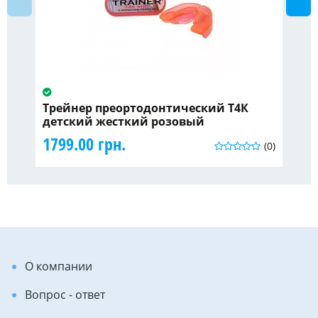
Трейнер преортодонтический Т4К
H-
детский жесткий розовый
21
1799.00 грн.
(0)
О компании
Вопрос - ответ