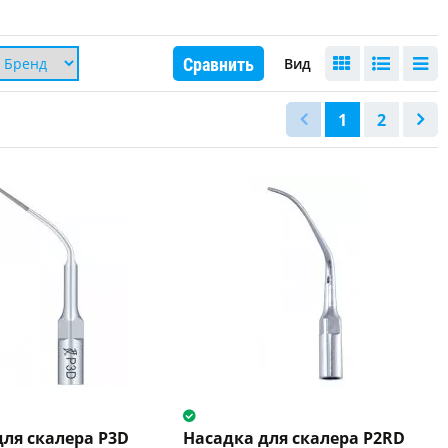
Сравнить
Вид
1
2
для скалера P3D
Насадка для скалера P2RD