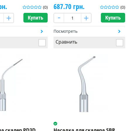
рн.
687.70 грн.
(0)
(0)
Купить
Купить
ь
Посмотреть
Сравнить
на скалер PD3D
Насадка для скалера SBR