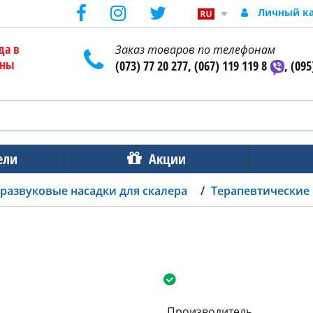
Личный к
да в
Заказ товаров по телефонам
ены
(073) 77 20 277, (067) 119 119 8
, (095
ели
Акции
развуковые насадки для скалера
Терапевтические 
Производитель