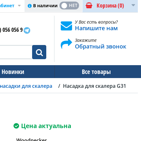
Корзина
(0)
ДА
НЕТ
В наличии
абинет
У Вас есть вопросы?
Напишите нам
) 056 056 9
Закажите
Обратный звонок
Новинки
Все товары
насадки для скалера
Насадка для скалера G31
Цена актуальна
Woodpecker