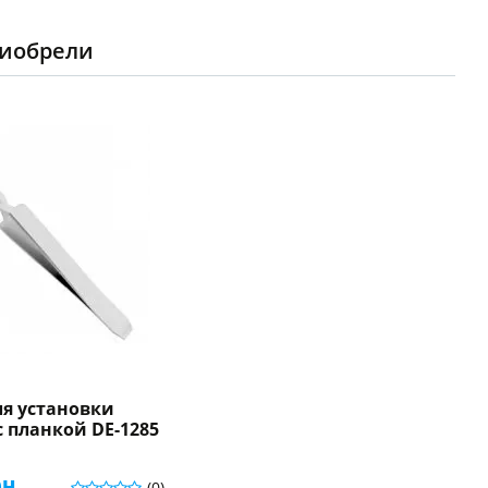
риобрели
ля установки
с планкой DE-1285
рн.
(0)