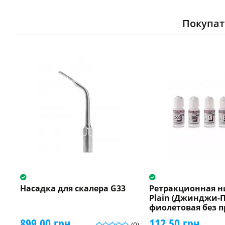
Покупат
Насадка для скалера G33
Ретракционная ни
Plain (Джинджи-
фиолетовая без 
899.00 грн.
112.50 грн.
(0)