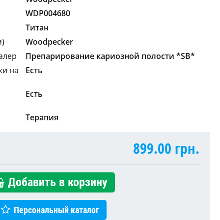
WDP004680
Титан
м)
Woodpecker
алер
Препарирование кариозной полости *SB*
ки на
Есть
Есть
Терапия
899.00
грн.
Добавить в корзину
Персональный каталог