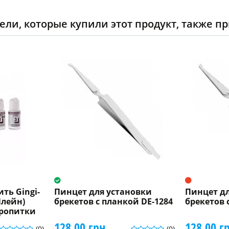
ели, которые купили этот продукт, также п
ть Gingi-
Пинцет для установки
Пинцет д
Плейн)
брекетов с планкой DE-1284
брекетов 
пропитки
128.00 грн.
128.00 г
(0)
(0)