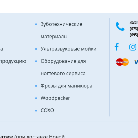
Заказ
Зуботехнические
(073)
(095)
материалы
ка
Ультразвуковые мойки
 продукцию
Оборудование для
ногтевого сервиса
Фрезы для маникюра
Woodpecker
COXO
латеж
(при доставке Новой