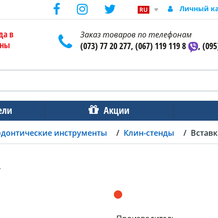
Личный к
да в
Заказ товаров по телефонам
ены
(073) 77 20 277, (067) 119 119 8
, (095
ели
Акции
одонтические инструменты
Клин-стенды
Встав
т