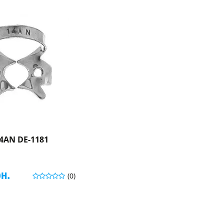
4AN DE-1181
рн.
(0)