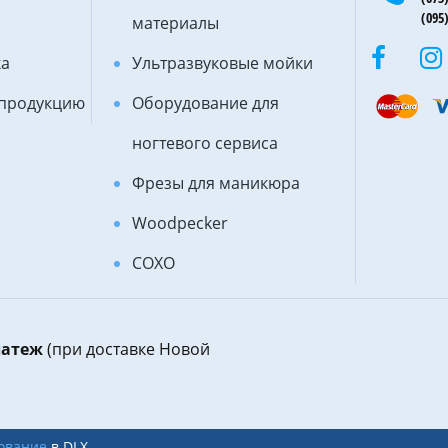
(095)
материалы
ка
Ультразвуковые мойки
 продукцию
Оборудование для
ногтевого сервиса
Фрезы для маникюра
Woodpecker
COXO
латеж
(при доставке Новой
ование
в DLX