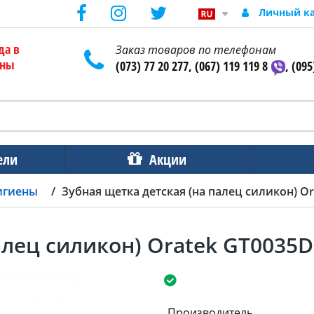
Личный к
да в
Заказ товаров по телефонам
ены
(073) 77 20 277, (067) 119 119 8
, (095
ели
Акции
игиены
Зубная щетка детская (на палец силикон) O
алец силикон) Oratek GT0035D
Производитель