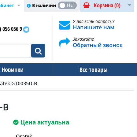
Корзина
(0)
ДА
НЕТ
В наличии
абинет
У Вас есть вопросы?
Напишите нам
) 056 056 9
Закажите
Обратный звонок
Новинки
Все товары
ratek GT0035D-B
-B
Цена актуальна
Oratek