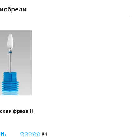
риобрели
ская фреза Н
рн.
(0)