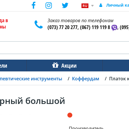
Личный к
да в
Заказ товаров по телефонам
ены
(073) 77 20 277, (067) 119 119 8
, (095
ели
Акции
певтические инструменты
Коффердам
Платок 
ерный большой
Производитель