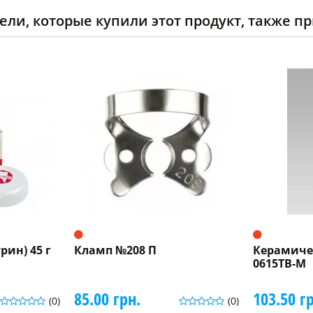
ели, которые купили этот продукт, также п
рин) 45 г
Кламп №208 П
Керамиче
0615ТВ-М
85.00 грн.
103.50 г
(0)
(0)