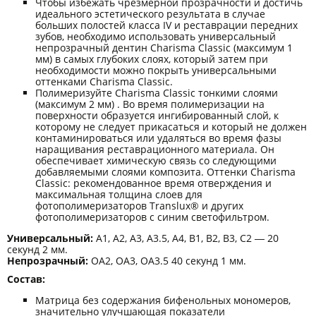
Чтобы избежать чрезмерной прозрачности и достичь
идеального эстетического результата в случае
больших полостей класса IV и реставрации передних
зубов, необходимо использовать универсальный
непрозрачный дентин Charisma Classic (максимум 1
мм) в самых глубоких слоях, который затем при
необходимости можно покрыть универсальными
оттенками Charisma Classic.
Полимеризуйте Charisma Classic тонкими слоями
(максимум 2 мм) . Во время полимеризации на
поверхности образуется ингибированный слой, к
которому не следует прикасаться и который не должен
контаминироваться или удаляться во время фазы
наращивания реставрационного материала. Он
обеспечивает химическую связь со следующими
добавляемыми слоями композита. Оттенки Charisma
Classic: рекомендованное время отверждения и
максимальная толщина слоев для
фотополимеризаторов Translux® и других
фотополимеризаторов с синим светофильтром.
Универсальный:
A1, A2, A3, A3.5, A4, B1, B2, B3, C2 ― 20
cекунд 2 мм.
Непрозрачный:
OA2, OA3, OA3.5 40 cекунд 1 мм.
Состав:
Матрица без содержания бифенольных мономеров,
значительно улучшающая показатели