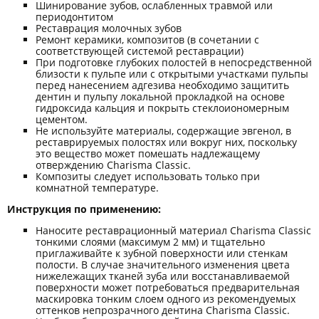
Шинирование зубов, ослабленных травмой или
периодонтитом
Реставрация молочных зубов
Ремонт керамики, композитов (в сочетании с
соответствующей системой реставрации)
При подготовке глубоких полостей в непосредственной
близости к пульпе или с открытыми участками пульпы
перед нанесением адгезива необходимо защитить
дентин и пульпу локальной прокладкой на основе
гидроксида кальция и покрыть стеклоиономерным
цементом.
Не используйте материалы, содержащие эвгенол, в
реставрируемых полостях или вокруг них, поскольку
это вещество может помешать надлежащему
отверждению Charisma Classic.
Композиты следует использовать только при
комнатной температуре.
Инструкция по применению:
Наносите реставрационный материал Charisma Classic
тонкими слоями (максимум 2 мм) и тщательно
приглаживайте к зубной поверхности или стенкам
полости. В случае значительного изменения цвета
нижележащих тканей зуба или восстанавливаемой
поверхности может потребоваться предварительная
маскировка тонким слоем одного из рекомендуемых
оттенков непрозрачного дентина Charisma Classic.