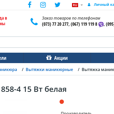
Личный к
да в
Заказ товаров по телефонам
ены
(073) 77 20 277, (067) 119 119 8
, (095
ели
Акции
аникюра
Вытяжки маникюрные
Вытяжка маникю
58-4 15 Вт белая
Производитель