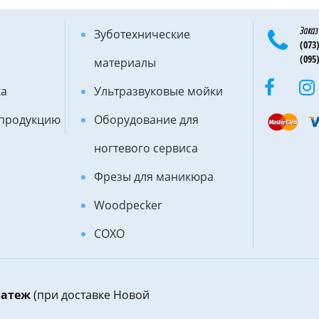
Заказ
Зуботехнические
(073)
(095)
материалы
ка
Ультразвуковые мойки
 продукцию
Оборудование для
ногтевого сервиса
Фрезы для маникюра
Woodpecker
COXO
латеж
(при доставке Новой