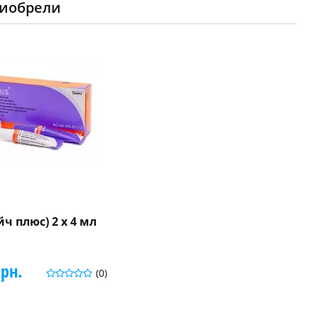
риобрели
йч плюс) 2 x 4 мл
грн.
(0)