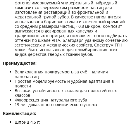
фотополимеризуемый универсальный гибридный
композит со сверхмелким размером частиц для
изготовления реставраций во фронтальной и
жевательной групой зубов. В качестве наполнителя
использовано бариевое стекло и спеченный кремний
со средним размером частиц - 0,8 микрон. Композит
выпускается в дозированных капсулах и
традиционных шприцах, и позволяет точно подбирать
оттенки по шкале VITA. Благодаря удачному сочетанию
эстетических и механических свойств, Спектрум ТРН
может быть использован для пломбирования всех
видов дефектов твердых тканей зубов.
Преимущества:
Великолепная полируемость за счёт наличия
наночастиц
Простая моделируемость и удобная адаптация в
полости
Высокая устойчивость к сколам для полостей всех
классов
Флюоресценция натурального зуба
19 лет доказанного клинического успеха
Комплектация:
Шприц 4,5 г;