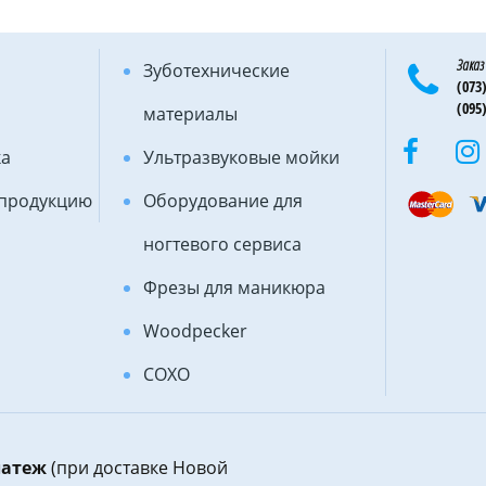
Заказ
Зуботехнические
(073)
(095)
материалы
ка
Ультразвуковые мойки
 продукцию
Оборудование для
ногтевого сервиса
Фрезы для маникюра
Woodpecker
COXO
латеж
(при доставке Новой