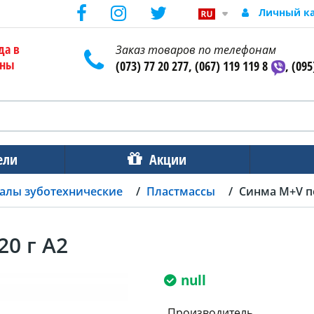
Личный к
да в
Заказ товаров по телефонам
ены
(073) 77 20 277, (067) 119 119 8
, (095
ели
Акции
алы зуботехнические
Пластмассы
Синма М+V п
0 г A2
null
Производитель