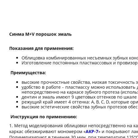
Синма М+V порошок эмаль
Показания для применения:
Облицовка комбинированных несъемных зубных конс
Изготовление постоянных пластмассовых и провизор
Преимущества:
высокие прочностные свойства, низкая токсичность з
удобство в работе - пластмассу можно использовать
непосредственно на каркасе зубного протеза (исполь
дентин и эмаль имеют 9 цветовых оттенков по шкале "Vit
режущий край имеет 4 оттенка: A, B, C, D, которые о
высокие эстетические свойства зубных протезов об
Инструкция по применению:
1. Метод моделирования облицовки непосредственно на кар
каркас обезжиривают мономером «
АКР-7
» и покрывают ла
Полимеризируют в течение 30 мин. при температуре 125°С 