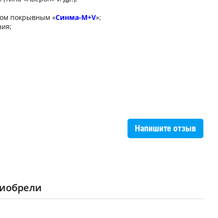
ком покрывным «
Синма-М+V
»;
ния;
Напишите отзыв
риобрели