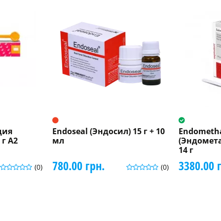
дия
Endoseal (Эндосил) 15 г + 10
Endometh
 г A2
мл
(Эндомет
14 г
780.00 грн.
3380.00 
(0)
(0)