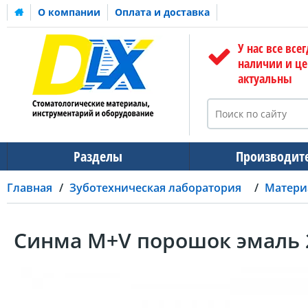
О компании
Оплата и доставка
У нас все всег
наличии и ц
актуальны
Разделы
Производит
Главная
Зуботехническая лаборатория
Матери
Синма М+V порошок эмаль 2