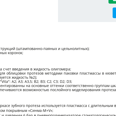
трукций (штампованно-паяных и цельнолитных);
ных коронок;
а счет введения в жидкость олигомера;
 для облицовки протезов методами паковки пластмассы в кюве
зуется жидкость №2);
a": A2; A3; A3,5; B2; B3; C2; C3; D2; D3;
риентированны на основные оттенки соответственно группам шка
еспечиваются возможностью послойного моделирования протеза
касе зубного протеза используется пластмасса с длительным в
ком покрывным «Синма-М+V»;
и давлении 6 бар в пневмополимеризаторе стоматологическом (