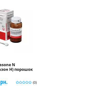
asone N
азон H) порошок
грн.
(0)