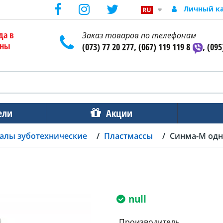
Личный к
да в
Заказ товаров по телефонам
ены
(073) 77 20 277, (067) 119 119 8
, (095
ели
Акции
алы зуботехнические
Пластмассы
Синма-М одн
null
Производитель