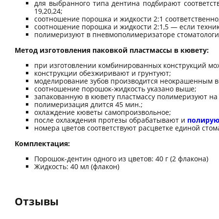
для выбранного типа дентина подбирают соответст
19,20,24;
соотношение порошка и жидкости 2:1 соответственно
соотношение порошка и жидкости 2:1,5 — если техник
полимеризуют в пневмополимеризаторе стоматологиче
Метод изготовления паковкой пластмассы в кювету:
при изготовлении комбинированных конструкций мо
конструкции обезжиривают и грунтуют;
моделирование зубов производится неокрашенным в
соотношение порошок-жидкость указано выше;
запакованную в кювету пластмассу полимеризуют на в
полимеризация длится 45 мин.;
охлаждение кюветы самопроизвольное;
после охлаждения протезы обрабатывают и
полирую
номера цветов соответствуют расцветке единой стом
Комплектация:
Порошок-дентин одного из цветов: 40 г (2 флакона)
Жидкость: 40 мл (флакон)
Отзывы