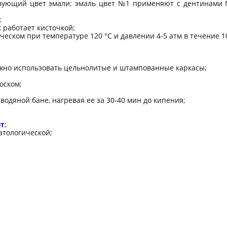
вующий цвет эмали: эмаль цвет №1 применяют с дентинами 
;
 работает кисточкой;
ском при температуре 120 °С и давлении 4-5 атм в течение 10
жно использовать цельнолитые и штампованные каркасы;
оском;
одяной бане, нагревая ее за 30-40 мин до кипения;
т
;
атологической;