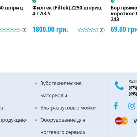
250 шприц
Филтек (Filtek) Z250 шприц
Бор прямо
4 г A3.5
короткое 
243
1800.00 грн.
69.00 грн
(0)
(0)
Заказ
Зуботехнические
(073)
(095)
материалы
ка
Ультразвуковые мойки
 продукцию
Оборудование для
ногтевого сервиса