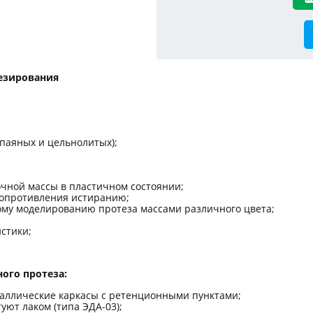
тезирования
паяных и цельнолитых);
чной массы в пластичном состоянии;
сопротивления истиранию;
ому моделированию протеза массами различного цвета;
стики;
ого протеза:
таллические каркасы с ретенционными пунктами;
уют лаком (типа ЭДА-03);