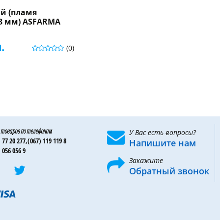
й (пламя
8 мм) ASFARMA
.
(0)
 товаров по телефонам
У Вас есть вопросы?
 77 20 277,
(067) 119 119 8
Напишите нам
 056 056 9
Закажите
Обратный звонок