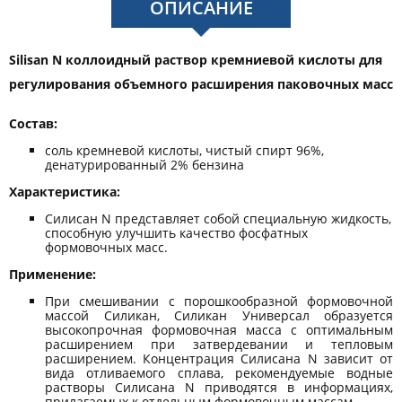
ОПИСАНИЕ
Silisan N коллоидный раствор кремниевой кислоты для
регулирования объемного расширения паковочных масс
Состав:
соль кремневой кислоты, чистый спирт 96%,
денатурированный 2% бензина
Характеристика:
Силисан N представляет собой специальную жидкость,
способную улучшить качество фосфатных
формовочных масс.
Применение:
При смешивании с порошкообразной формовочной
массой Силикан, Силикан Универсал образуется
высокопрочная формовочная масса с оптимальным
расширением при затвердевании и тепловым
расширением. Концентрация Силисана N зависит от
вида отливаемого сплава, рекомендуемые водные
растворы Силисана N приводятся в информациях,
прилагаемых к отдельным формовочным массам.