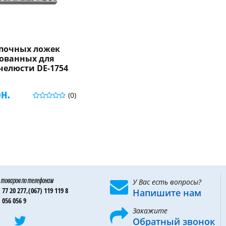
епочных ложек
ованных для
челюсти DE-1754
рн.
(0)
 товаров по телефонам
У Вас есть вопросы?
 77 20 277,
(067) 119 119 8
Напишите нам
 056 056 9
Закажите
Обратный звонок