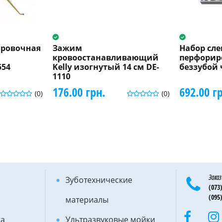
ировочная
Зажим
Набор сл
кровоостанавливающий
перфорир
554
Kelly изогнутый 14 см DE-
беззубой 
1110
176.00 грн.
692.00 г
(0)
(0)
Заказ
Зуботехнические
(073)
(095)
материалы
ка
Ультразвуковые мойки