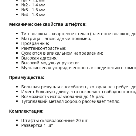
№2 - 1.4 мм
№3 - 1.6 мм
№4 - 1.8 мм
Механические свойства штифтов:
Тип волокна – кварцевое стекло (плетеное волокно, д
Матрица – эпоксидный полимер;
Прозрачные;
Рентгенконтрастные;
Сужаются в апикальном направлении;
Высокая адгезия;
Высокий модуль упругости;
Мультиосевая упорядоченность в соединении с комп
Преимущества:
Большая режущая способность, которая не требует д
Имеет большую длину, что позволяет свободно прохо
Возможность использования до 15 раз;
Тугоплавкий металл хорошо рассеивает тепло.
Комплектация:
Штифты скловолоконные 20 шт
Развертка 1 шт