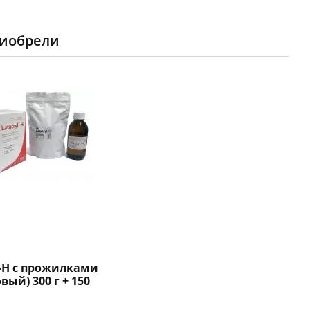
риобрели
-H с прожилками
вый) 300 г + 150