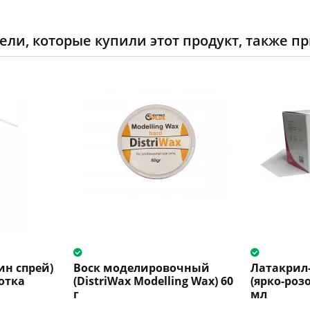
ели, которые купили этот продукт, также п
ин спрей)
Воск моделировочный
Латакрил
отка
(DistriWax Modelling Wax) 60
(ярко-розо
г
мл