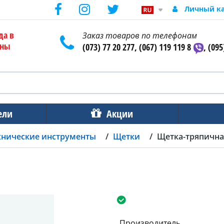
Личный к
да в
Заказ товаров по телефонам
ены
(073) 77 20 277, (067) 119 119 8
, (095
ели
Акции
хнические инструменты
Щетки
Щетка-тряпичная
Производитель