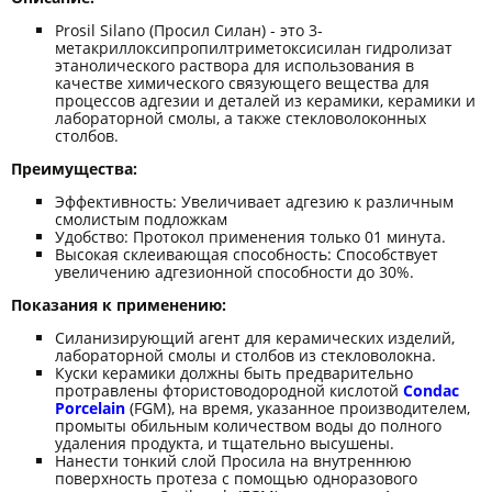
Prosil Silano (Просил Силан) - это 3-
метакриллоксипропилтриметоксисилан гидролизат
этанолического раствора для использования в
качестве химического связующего вещества для
процессов адгезии и деталей из керамики, керамики и
лабораторной смолы, а также стекловолоконных
столбов.
Преимущества:
Эффективность: Увеличивает адгезию к различным
смолистым подложкам
Удобство: Протокол применения только 01 минута.
Высокая склеивающая способность: Способствует
увеличению адгезионной способности до 30%.
Показания к применению:
Силанизирующий агент для керамических изделий,
лабораторной смолы и столбов из стекловолокна.
Куски керамики должны быть предварительно
протравлены фтористоводородной кислотой
Condac
Porcelain
(FGM), на время, указанное производителем,
промыты обильным количеством воды до полного
удаления продукта, и тщательно высушены.
Нанести тонкий слой Проcила на внутреннюю
поверхность протеза с помощью одноразового