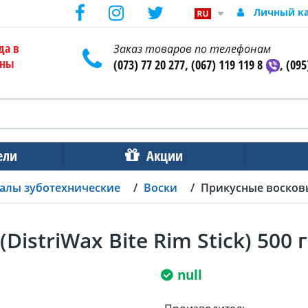
Личный к
да в
Заказ товаров по телефонам
ены
(073) 77 20 277, (067) 119 119 8
, (095
ели
Акции
алы зуботехнические
Воски
Прикусные восковые 
istriWax Bite Rim Stick) 500
null