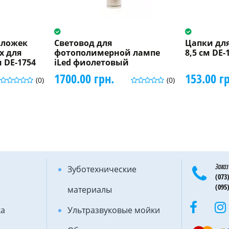
 ложек
Световод для
Цапки для
х для
фотополимерной лампе
8,5 см DE-
 DE-1754
iLed фиолетовый
1700.00 грн.
153.00 г
(0)
(0)
Заказ
Зуботехнические
(073)
(095)
материалы
ка
Ультразвуковые мойки