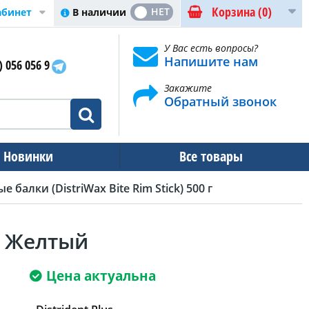
Корзина
(0)
ДА
НЕТ
В наличии
абинет
У Вас есть вопросы?
Напишите нам
) 056 056 9
Закажите
Обратный звонок
Новинки
Все товары
балки (DistriWax Bite Rim Stick) 500 г
 г Желтый
Цена актуальна